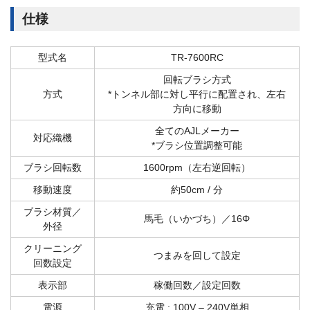
仕様
型式名
TR-7600RC
回転ブラシ方式
方式
*トンネル部に対し平行に配置され、左右
方向に移動
全てのAJLメーカー
対応織機
*ブラシ位置調整可能
ブラシ回転数
1600rpm（左右逆回転）
移動速度
約50cm / 分
ブラシ材質／
馬毛（いかづち）／16Φ
外径
クリーニング
つまみを回して設定
回数設定
表示部
稼働回数／設定回数
電源
充電 : 100V – 240V単相