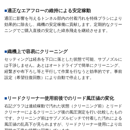
適正なエアフローの維持による安定稼動
通圧に影響を与えるトンネル部内の付着汚れを特殊ブラシにより
効果的に除去し、織機の安定稼働に貢献します。定期的なクリー
ニングでご購入直後の安定した緯糸飛走を継続させます。
織機上で容易にクリーニング
セッティングは経糸を下口に落とした状態で可能、サブノズルに
は干渉しません。あとはオートドライブで簡単にクリーニング、
経繋ぎや布下ろし等と平行して作業を行なうと効率的です。事前
設定（希望往復回数）により自動で停止します。
リードクリーナー使用前後でのリード風圧値の変化
右記グラフは連続稼動で汚れた状態（クリーニング前）とリード
クリーナーによるクリーニング後の風圧測定を行い比較したもの
です。クリーニング前はサブノズルピッチで付着した汚れによる
風圧値の乱高下が見られますが、リードクリーナー使用により出