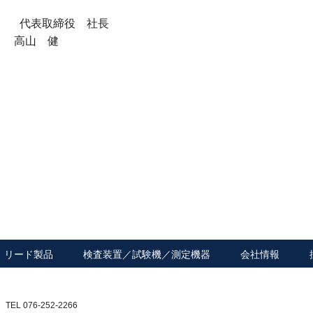
表取締役 社長
山 健
リード製品
検査装置／試験機／測定機器
会社情報
L 076-252-2266