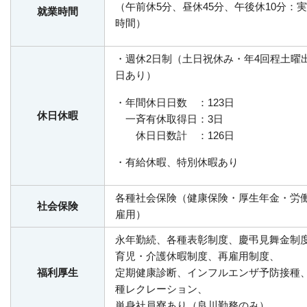
（午前休5分、昼休45分、午後休10分：実
就業時間
時間）
・週休2日制（土日祝休み・年4回程土曜
日あり）
・年間休日日数 ：123日
休日休暇
一斉有休取得日：3日
休日日数計 ：126日
・有給休暇、特別休暇あり
各種社会保険（健康保険・厚生年金・労
社会保険
雇用）
永年勤続、各種表彰制度、慶弔見舞金制
育児・介護休暇制度、再雇用制度、
福利厚生
定期健康診断、インフルエンザ予防接種
種レクレーション、
単身社員寮あり（良川勤務のみ）