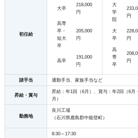
218,000
大
大卒
233,0
円
学
円
院
高専
卒・
205,000
大
228,0
初任給
短大
円
卒
円
卒
高
208,0
191,000
専
高卒
円
円
卒
諸手当
通勤手当、家族手当など
昇給：年1回（6月）、賞与：年2回（6月・
昇給・賞与
月）
良川工場
勤務地
（石川県鹿島郡中能登町）
8:30～17:30