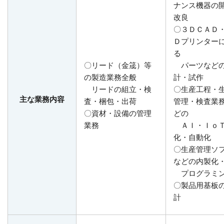
ナンス機器の
改良
〇３ＤＣＡＤ
Ｄプリンター
る
〇リード（金筬）等
パーツなど
の製造業務全般
計・試作
リードの組立・検
〇生産工程・
主な業務内容
査・梱包・出荷
管理・検査業
〇資材・設備の管理
どの
業務
ＡＩ・Ｉｏ
化・自動化
〇生産管理ソ
などの内製化
プログラミ
〇製品用基板
計