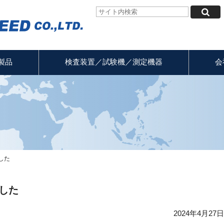
製品
検査装置／試験機／測定機器
会
した
ました
2024年4月27日