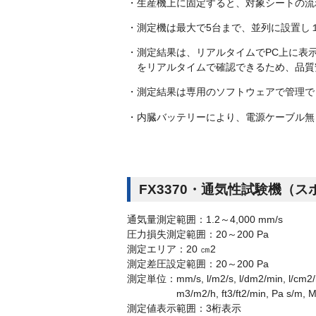
・生産機上に固定すると、対象シートの流
・測定機は最大で5台まで、並列に設置し
・測定結果は、リアルタイムでPC上に表
をリアルタイムで確認できるため、品質
・測定結果は専用のソフトウェアで管理で
・内臓バッテリーにより、電源ケーブル無
FX3370・通気性試験機（
通気量測定範囲：1.2～4,000 mm/s
圧力損失測定範囲：20～200 Pa
測定エリア：20 ㎝2
測定差圧設定範囲：20～200 Pa
測定単位：mm/s, l/m2/s, l/dm2/min, l/cm2/
m3/m2/h, ft3/ft2/min, Pa s/m, MKS 
測定値表示範囲：3桁表示