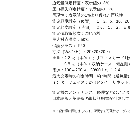
通気量測定精度：表示値の±3％
圧力損失測定精度：表示値の±3％
再現性：表示値の
1%
より優れた再現性
測定頻度設定（位置）：1、2、5、10、20
測定頻度設定（時間）：0.5、１、２、５ま
測定値取得頻度：2測定/秒
最大対応温度：50℃
保護クラス：IP40
寸法（W×D×H）：20×20×20 ㎝
重量：2.2 ㎏（本体＋オリフィスカード1
6.8 ㎏（本体＋収納ケース＋備品類
電源：100～200 V、50/60 Hz、1.2 A
最大充電時の測定時間：約2時間（通気量
インターフェイス：2×RJ45 イーサネット、
測定機のメンテナンス・修理などのアフタ
日本語版と英語版の取扱説明書が付属して
※上記仕様に関しましては、変更する可能性がござい