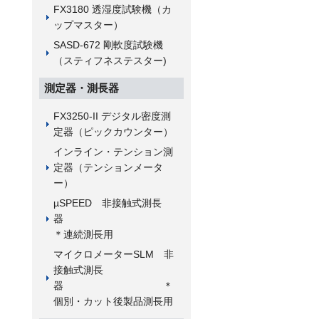
FX3180 透湿度試験機（カ
ップマスター）
SASD-672 剛軟度試験機
（スティフネステスター)
測定器・測長器
FX3250-II デジタル密度測
定器（ピックカウンター）
インライン・テンション測
定器（テンションメータ
ー）
µSPEED 非接触式測長
器
＊連続測長用
マイクロメーターSLM 非
接触式測長
器 ＊
個別・カット後製品測長用