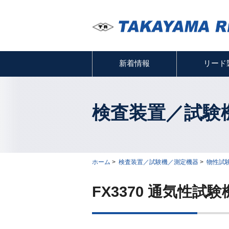
新着情報
リード
検査装置／試験
ホーム
>
検査装置／試験機／測定機器
>
物性試
FX3370 通気性試