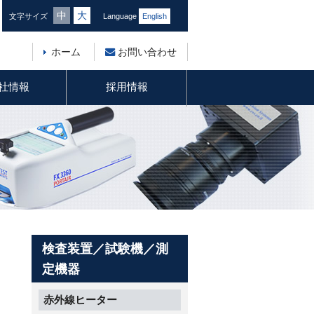
中
大
文字サイズ
Language
English
ホーム
お問い合わせ
社情報
採用情報
検査装置／試験機／測
定機器
赤外線ヒーター