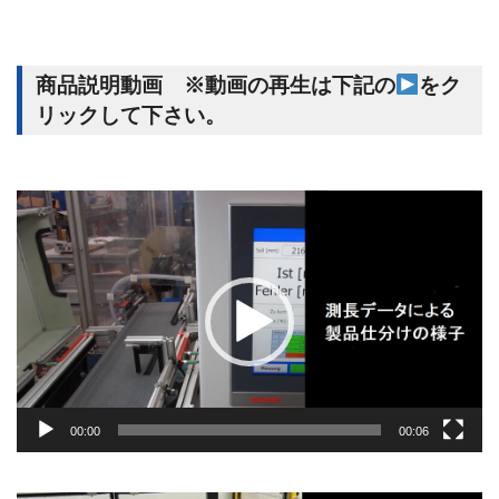
商品説明動画 ※動画の再生は下記の
をク
リックして下さい。
動
画
プ
レ
ー
ヤ
ー
00:00
00:06