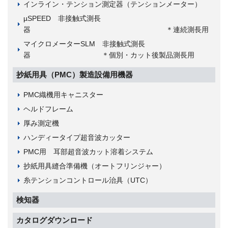
インライン・テンション測定器（テンションメーター）
µSPEED 非接触式測長
器 ＊連続測長用
マイクロメーターSLM 非接触式測長
器 ＊個別・カット後製品測長用
抄紙用具（PMC）製造設備用機器
PMC織機用キャニスター
ヘルドフレーム
厚み測定機
ハンディータイプ超音波カッター
PMC用 耳部超音波カット溶着システム
抄紙用具縫合準備機（オートフリンジャー）
糸テンションコントロール治具（UTC）
検知器
カタログダウンロード