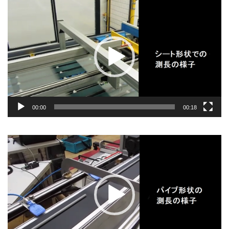
動
画
プ
レ
ー
ヤ
ー
00:00
00:18
動
画
プ
レ
ー
ヤ
ー